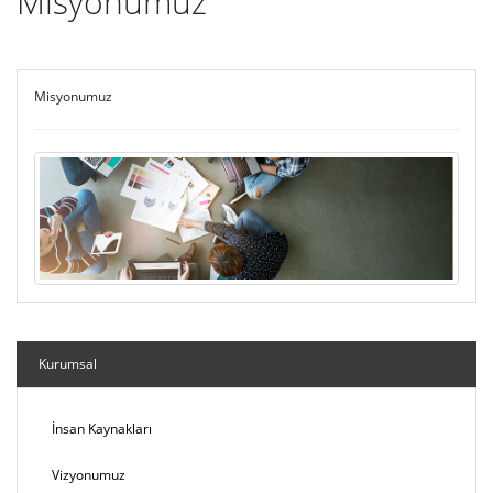
Misyonumuz
KADROMUZ
KURUMSAL
Misyonumuz
HABERLER
ETKİNLİKLER
İLETİŞİM
Kurumsal
İnsan Kaynakları
Vizyonumuz