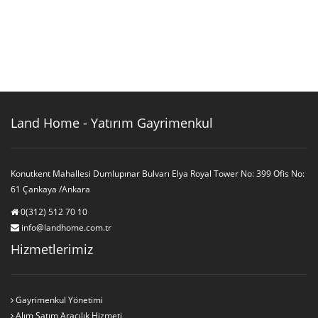
Land Home - Yatırım Gayrimenkul
Konutkent Mahallesi Dumlupınar Bulvarı Elya Royal Tower No: 399 Ofis No:
61 Çankaya /Ankara
0(312) 512 70 10
info@landhome.com.tr
Hizmetlerimiz
Gayrimenkul Yönetimi
Alım Satım Aracılık Hizmeti