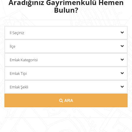
Aradığınız Gayrimenkulü Hemen
Bulun?
KADROMUZ
KURUMSAL
HABERLER
ETKİNLİKLER
İLETİŞİM
ARA