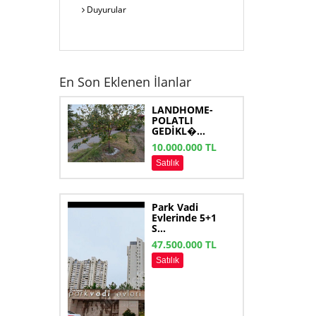
Duyurular
En Son Eklenen İlanlar
LANDHOME-
POLATLI
GEDİKL�...
10.000.000 TL
Satılık
Park Vadi
Evlerinde 5+1
S...
47.500.000 TL
Satılık